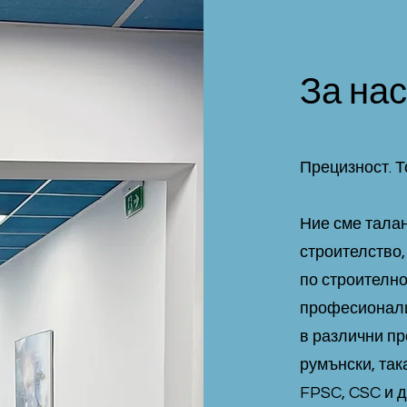
За нас
Прецизност. 
Ние сме талан
строителство,
по строително
професионали
в различни п
румънски, так
FPSC, CSC и д