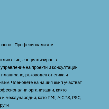
Точност. Професионализъм.
тлив екип, специализиран в
 управление на проекти и консултации
 планиране, ръководен от етика и
зъм. Членовете на нашия екип участват
рофесионални организации, както
а и международни, като PMI, AICPS, PSC,
руги.