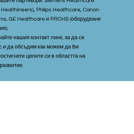
ашите партньори: Siemens Healthcare
Healthineers), Philips Healthcare, Canon
ems, GE Healthcare и PROHS (оборудване
ия).
айте нашия контакт линк, за да се
с и да обсъдим как можем да Ви
остигнете целите си в областта на
развитие.