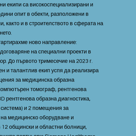
ни екипи са високоспециализирани и
одини опит в обекти, разположени в
и, както и в строителството в сферата на
нето.
стартирахме ново направление:
 договаряне на специални проекти в
ор. До първото тримесечие на 2023 г.
н и талантлив екип успя да реализира
щения за медицинска образна
(компютърен томограф, рентгенова
3D рентгенова образна диагностика,
система) и 2 помещения за
 на медицинско оборудване и
 12 общински и областни болници,