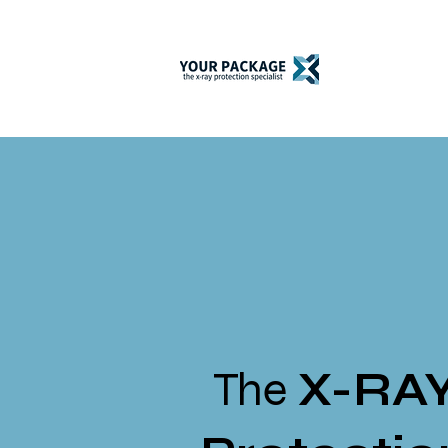
The
X-RA