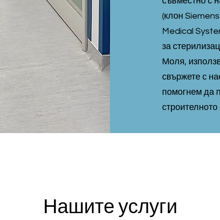
съвместно с н
(клон Siemens 
Medical Syst
за стерилизац
Моля, използв
свържете с на
помогнем да п
строителното 
Нашите услуги