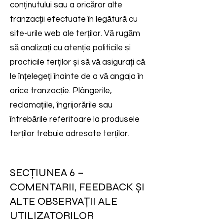
conținutului sau a oricăror alte
tranzacții efectuate în legătură cu
site-urile web ale terților. Vă rugăm
să analizați cu atenție politicile și
practicile terților și să vă asigurați că
le înțelegeți înainte de a vă angaja în
orice tranzacție. Plângerile,
reclamațiile, îngrijorările sau
întrebările referitoare la produsele
terților trebuie adresate terților.
SECȚIUNEA 6 –
COMENTARII, FEEDBACK ȘI
ALTE OBSERVAȚII ALE
UTILIZATORILOR