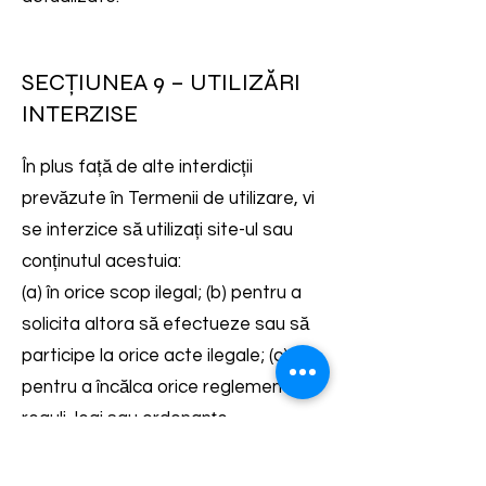
SECȚIUNEA 9 – UTILIZĂRI
INTERZISE
În plus față de alte interdicții
prevăzute în Termenii de utilizare, vi
se interzice să utilizați site-ul sau
conținutul acestuia:
(a) în orice scop ilegal; (b) pentru a
solicita altora să efectueze sau să
participe la orice acte ilegale; (c)
pentru a încălca orice reglementări,
reguli, legi sau ordonanțe
internaționale, federale, provinciale
sau de stat sau locale; (d) pentru a